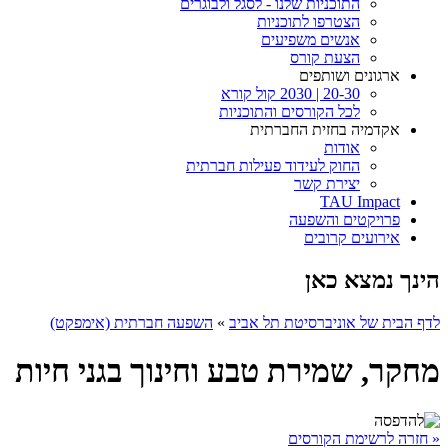
התוכניות שלנו - לסגל ולבוגרים
הצטרפו לתוכניות
אנשים משפיעים
הצעת קורס
ארגונים ושותפים
20-30 | 2030 קול קורא
לכל הקורסים והתוכניות
אקדמיה בחזית החברתית
אודות
החוק לעידוד פעילות חברתית
יצירת קשר
TAU Impact
פרויקטים והשפעה
אירועים קרובים
הינך נמצא כאן
לדף הבית של אוניברסיטת תל אביב
»
השפעה חברתית (אימפקט)
מחקר, שמירת טבע וחינוך בגני חיות
« חזרה לרשימת הקורסים