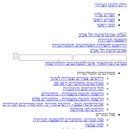
דילוג לתוכן העיקרי
תפריט עליון
תפריט ראשי
תוכן ראשי
השפעה חברתית
הדקאנט להצלחת הסטודנטים והסטודנטיות
אוניברסיטת תל אביב
מערכת פניות
אזור אישי לסטודנטים.יות
להרשמה
סטודנטים וסטודנטיות
דרושים: צעירים וצעירות לשינוי
סטודנטים מתחברים ל 20-30
לכל הקורסים והתוכניות
הרשמה והגשת מועמדות - מתחברים
הרשמה והגשת מועמדות - מתחברים פלוס
אוניברסיטה בעם - דרושים מדריכי תוכן ומדריכים חברתיים
קורסים לפי פקולטה
סגל ובוגרים
סגל ובוגרים- מתחברים להשפעה חברתית
למה עכשיו