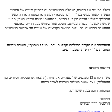
מה עושים?
בחלק המעשי של הקורס, ישתלבו הסטודנטים/ות בתכנון ובנייה של אמצעי
העשרה לאחד ממיני בעלי החיים בספארי רמת גן או במסגרת אחרת כאשר
התהליך יכלול: : הכרת מין בעל החיים, התנהגותו בטבע וצרכיו בשבי; תכנון
שלושה אמצעי העשרה ובנייתם; מעקב אחר שימוש בעל החיים באמצעי
ההעשרה החדשים. הפעילות תיעשה בקבוצות של שניים עד ארבעה סטודנטים.
המסיימים את הקורס בהצלחה יקבלו תעודת "מטפל מוסמך", תעודת מקצוע
המוכרת על ידי רשות הטבע והגנים.
דרישות הקורס:
משך הקורס 13 מפגשים של שעתיים אקדמיות (הרצאות פרונטליות וסיורים בגן
הזואולוגי) + 25 שעות פעילות מעשית לאורך השנה.
הנוכחות חובה בכל השיעורים.
סטטוס:
הרשמה דרך הבידינג
גירסה להדפסה