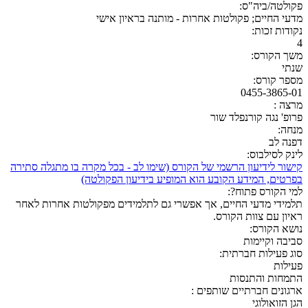
פקולטה/ביה"ס:
מדעי החיים; פקולטות אחרות - מותנה בראיון אישי
נקודות זכות:
4
משך הקורס:
שנתי
מספר קורס:
0455-3865-01
מרצה :
פרופ' נגה קורנפלד שור
מנחה:
דפנה לב
לינק לסילבוס:
קישור לידיעון הרשמי של הקורס (שימו לב - בכל מקרה בו מתגלה סתירה
בפרטים, המידע הקובע הוא המופיע בידיעון הפקולטה)
למי הקורס פתוח?:
תלמידי מדעי החיים, אך אפשרי גם לתלמידים מפקולטות אחרות לאחר
ראיון עם צוות הקורס.
נושא הקורס:
סביבה וקיימות
סוג פעילות חברתית:
פעילות
התמחות והתנסות
ארגונים חברתיים שותפים :
הגן הזואולוגי