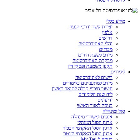
מידע כללי
יצירת קשר ודרכי הגעה
אלפון
דרושים
נהלי האוניברסיטה
מכרזים
מידע לשעת חירום
מבקרת האוניברסיטה
תקנון משמעת ופסקי דין
לימודים
רישום לאוניברסיטה
מידע למתעניינים בלימודים
חישוב סיכויי קבלה לתואר ראשון
לוח שנת הלימודים
ידיעונים
כניסה לאזור האישי
סגל ומינהלה
אגפים ומשרדי מינהלה
ארגון הסגל המנהלי
ארגון הסגל האקדמי הבכיר
ארגון הסגל האקדמי הזוטר
כניסה ל-My Tau