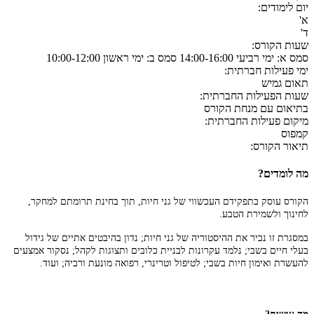
יום לימודים:
א'
ד'
שעות הקורס:
סמס א: ימי רביעי 14:00-16:00 סמס ב: ימי ראשון 10:00-12:00
ימי פעילות חברתית:
תאום גמיש
שעות הפעילות החברתית:
בתיאום עם מנחת הקורס
מיקום פעילות החברתית:
קמפוס
תיאור הקורס:
מה לומדים?
הקורס עוסק בתפקידם העכשווי של גני חיות, תוך בחינת תרומתם למחקר,
לחינוך ולשמירת הטבע.
במסגרת זו נכיר את ההיסטוריה של גני חיות; נדון בהיבטים אתיים של גידול
בעלי חיים בשבי; נלמד עקרונות לבניית כלובים ותצוגות לקהל; נסקור אמצעים
להעשרת ואימון חיות בשבי; לטיפול וטרינרי, רפואה מונעת ורביה; ועוד.