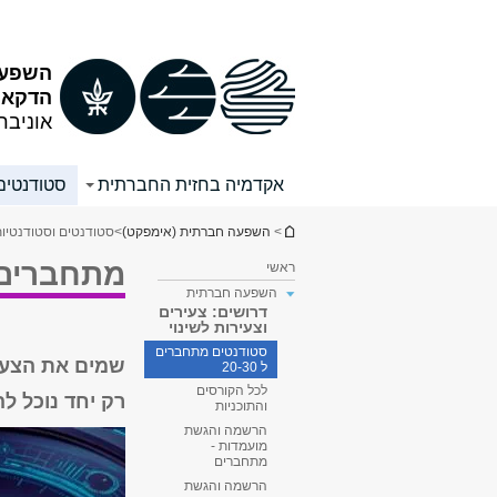
תוכן
תפריט
עליון
ראשי
השפעה
הדקאנ
אוניבר
אקדמיה בחזית החברתית
סטודנטים 
הינך נמצא כאן
>
השפעה חברתית (אימפקט)
>
סטודנטים וסטודנטיו
מתחברים ל
ראשי
השפעה חברתית
דרושים: צעירים
וצעירות לשינוי
סטודנטים מתחברים
שמים את הצעי
ל 20-30
לכל הקורסים
רק יחד נוכל 
והתוכניות
הרשמה והגשת
מועמדות -
מתחברים
הרשמה והגשת