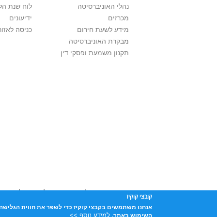
נהלי האוניברסיטה
לוח שנת הל
מכרזים
ידיעונים
מידע לשעת חירום
כניסה לאזור
מבקרת האוניברסיטה
תקנון משמעת ופסקי דין
אוניברסיטת תל אביב עושה כל מאמץ לכבד זכוי
קובצי קוקיז
שנעשה בתכנים אלה לדעתך מפר זכויות
יש לפ
אנחנו משתמשים בקבצי קוקיז כדי לשפר את חווית הגלישה 
אוניברסיטת תל-אביב, ת.ד. 39040, תל-אביב 6997801
למידע נוסף >>
השימוש באתר.