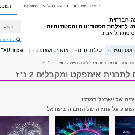
מערכת פ
בית
אלפון
שער לסטודנטים
שער לסגל האקדמי
English
 חברתית
חיפוש
ט להצלחת הסטודנטים והסטודנטיות
סיטת תל אביב
חיפוש באתר ז
וסטודנטיות
סגל ובוגרים
ארגונים ושותפים
TAU Impact
|
|
ת
>
השפעה חברתית
> מתחברים לתכנית אימפקט ומקבלים 2 נ"ז
תכנית אימפקט ומקבלים 2 נ"ז
רים של ישראל במרכז
להשפיע על עתידה של החברה בישראל