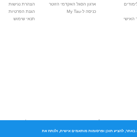
ימודים
ארגון הסגל האקדמי הזוטר
הצהרת נגישות
כניסה ל-My Tau
הגנת הפרטיות
 האישי
תנאי שימוש
ות יוצרים. אם בבעלותך זכויות יוצרים בתכנים שנמצאים פה ו/או השימוש
נות למערכת הפניות >>
באתר, להציע תוכן ופרסומות מותאמים אישית, ולנתח את