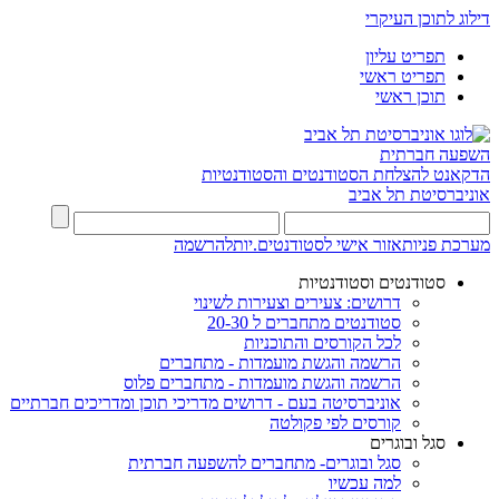
דילוג לתוכן העיקרי
תפריט עליון
תפריט ראשי
תוכן ראשי
השפעה חברתית
הדקאנט להצלחת הסטודנטים והסטודנטיות
אוניברסיטת תל אביב
מערכת פניות
אזור אישי לסטודנטים.יות
להרשמה
סטודנטים וסטודנטיות
דרושים: צעירים וצעירות לשינוי
סטודנטים מתחברים ל 20-30
לכל הקורסים והתוכניות
הרשמה והגשת מועמדות - מתחברים
הרשמה והגשת מועמדות - מתחברים פלוס
אוניברסיטה בעם - דרושים מדריכי תוכן ומדריכים חברתיים
קורסים לפי פקולטה
סגל ובוגרים
סגל ובוגרים- מתחברים להשפעה חברתית
למה עכשיו