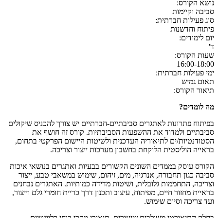
נושא הקורס:
סביבה וקיימות
סוג פעילות חברתית:
פיתוח וחדשנות
יום לימודים:
ד'
שעות הקורס:
16:00-18:00
ימי פעילות חברתית:
תאום גמיש
תיאור הקורס:
מה לומדים?
בפיתוח פתרונות לאתגרים סביבתיים-חברתיים יש צורך להכניס שיקולים
סביבתיים ולמדוד את ההשפעות הסביבתיות. קורס זה חושף את
הסטודנטיות/ים לתיאוריה העדכנית ולשיטות היישום הפרקטי בתחום,
בראייה הוליסטית הלוקחת בחשבון מערכות ייצור וצריכה.
הקורס עוסק בממדים השונים הקשורים בבעיות ואתגרים בנושאי איכות
סביבה כגון תחבורה, אנרגיה, מים, זיהום, שימוש במשאבי טבע, ייצור
וצריכה, התחממות גלובלית, ושיטות מדידה כמותיות. האתגרים נבחנים
בראיית מחזור חיים, מפיתוח, עיצוב ותכנון דרך כריית חומרי גלם וייצור,
ועד צריכה וסיום שימוש.
בחלק התיאורטי משולבים שיעורים, תיאורי מקרי בוחן רלוונטיים