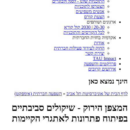
התוכניות שלנו - לסגל ולבוגרים
הצטרפו לתוכניות
אנשים משפיעים
הצעת קורס
ארגונים ושותפים
20-30 | 2030 קול קורא
לכל הקורסים והתוכניות
אקדמיה בחזית החברתית
אודות
החוק לעידוד פעילות חברתית
יצירת קשר
TAU Impact
פרויקטים והשפעה
אירועים קרובים
הינך נמצא כאן
לדף הבית של אוניברסיטת תל אביב
»
השפעה חברתית (אימפקט)
המצפן הירוק - שיקולים סביבתיים
בפיתוח פתרונות לאתגרי הקיימות