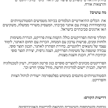
והרצאות אורח.
מה עושים?
את הכלים התיאורטיים הנלמדים בכיתה מטמיעים הסטודנטיות/ים
בהתמודדות בצוות עם אתגר סביבתי, המעסיק משרדי ממשלה, משקיעים
ו/או ארגונים סביבתיים בישראל.
תהליך פיתוח הפרויקטים כולל: הקמת צוות פרויקט, הגדרת משימות
ולוחות זמנים, פגישות עדכון עם המנחה, הכרות עם תחום האתגר, לימוד
עצמי של נושאים רלוונטיים, בחירת הפתרון לאתגר, תכנון תוצר סופי,
עבודה שוטפת על משימות הפרויקט, הצגה גרפית, יצירת תוצר סופי
וכתיבת דו"ח, הכנת והצגת מצגות.
הפרויקטים מכוונים לתוצרים סופיים כגון סרטון הסברה, רעיון לטכנולוגיה
חדשה, תכנית יישום למדיניות חדשה, מודל עסקי חדש וכו'.
הסטודנטיות/ים מתנסים בשימוש בפלטפורמה ייעודית לניהול הצוות
והפרויקט
.
דרישות הקורס:
נוכחות והשתתפות בשיעורים בהתאם לדרישות האוניברסיטה