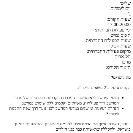
שלישי
יום לימודים:
ג'
שעות הקורס:
17:00-20:00
ימי פעילות חברתית:
תאום גמיש
שעות הפעילות החברתית:
שעות הבוקר
מיקום פעילות החברתית:
תל-אביב
מרכז
תיאור הקורס:
מה לומדים?
הקורס עוסק ב-2 נושאים עיקריים:
מדעי המחשב ללא מחשב - העברת העקרונות הבסיסיים של מדעי
המחשב דרך פעילויות, משחקים וקסמים ללא שימוש במחשב.
הנחלת רעיונות ומושגים במדעי המחשב לבני נוער דרך שפת התכנות
.Scratch
בנוסף, הקורס חושף את הסטודנטים לסוגיית אי-שוויון ההזדמנויות בחינוך
בישראל, ולהסללה שראשיתה כבר בגני הילדים.