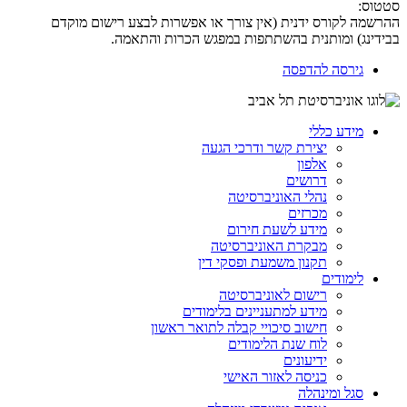
סטטוס:
ההרשמה לקורס ידנית (אין צורך או אפשרות לבצע רישום מוקדם
בבידינג) ומותנית בהשתתפות במפגש הכרות והתאמה.
גירסה להדפסה
מידע כללי
יצירת קשר ודרכי הגעה
אלפון
דרושים
נהלי האוניברסיטה
מכרזים
מידע לשעת חירום
מבקרת האוניברסיטה
תקנון משמעת ופסקי דין
לימודים
רישום לאוניברסיטה
מידע למתעניינים בלימודים
חישוב סיכויי קבלה לתואר ראשון
לוח שנת הלימודים
ידיעונים
כניסה לאזור האישי
סגל ומינהלה