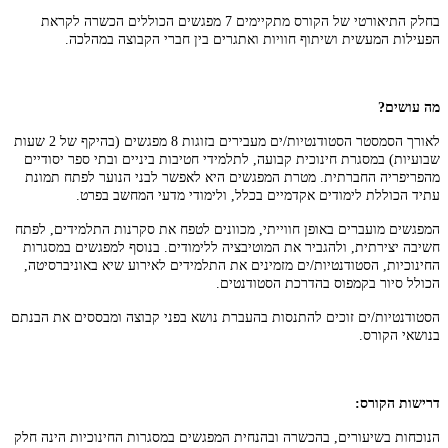
בחלק התיאורטי של הקורס מתקיימים 7 מפגשים הכוללים הכשרה לקראת
הפעילות המעשית ושיתוף חוויות ואתגרים בין חברי הקבוצה במהלכה.
מה עושים?
לאורך הסמסטר הסטודנטיות/ים מעבירים בזוגות 8 מפגשים (בהיקף של 2 שעות
שבועיות) במסגרת חינוכית קבועה, לתלמידי חטיבות ביניים ובתי ספר יסודיים
מהפריפריה החברתית. מטרת המפגשים היא לאפשר לבני הנוער לפתח תמונת
עתיד הכוללת לימודים אקדמיים בכלל, ולימודי מדעי המחשב בפרט.
המפגשים מועברים באופן חווייתי, מכוונים לטפח את סקרנות התלמידים, לפתח
חשיבה יצירתית, ולהגביר את המוטיבציה ללימודים
.
בנוסף למפגשים במסגרות
החינוכיות, הסטודנטיות/ים מזמינים את התלמידים לאירוע שיא באוניברסיטה,
הכולל סיור בקמפוס בהדרכת הסטודנטים.
הסטודנטיות/ים זוכים להתנסות בהעברת נושא בפני קבוצה ומבססים את הבנתם
בנושאי הקורס.
דרישות הקורס:
הנוכחות בשיעורים, בהכשרה ובהנחית המפגשים במסגרות החינוכיות הינה חלק