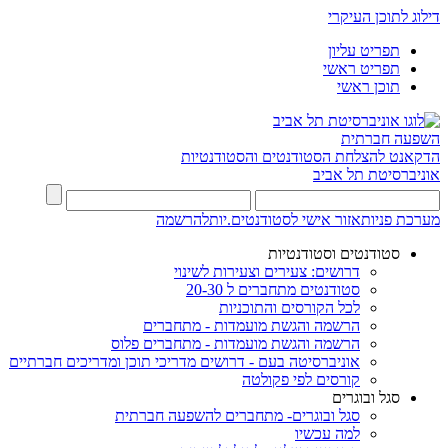
דילוג לתוכן העיקרי
תפריט עליון
תפריט ראשי
תוכן ראשי
השפעה חברתית
הדקאנט להצלחת הסטודנטים והסטודנטיות
אוניברסיטת תל אביב
מערכת פניות
אזור אישי לסטודנטים.יות
להרשמה
סטודנטים וסטודנטיות
דרושים: צעירים וצעירות לשינוי
סטודנטים מתחברים ל 20-30
לכל הקורסים והתוכניות
הרשמה והגשת מועמדות - מתחברים
הרשמה והגשת מועמדות - מתחברים פלוס
אוניברסיטה בעם - דרושים מדריכי תוכן ומדריכים חברתיים
קורסים לפי פקולטה
סגל ובוגרים
סגל ובוגרים- מתחברים להשפעה חברתית
למה עכשיו