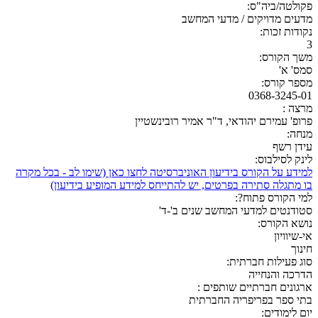
פקולטה/ביה"ס:
מדעים מדויקים / מדעי המחשב
נקודות זכות:
3
משך הקורס:
סמס' א'
מספר קורס:
0368-3245-01
מרצה :
פרופ' עמירם יהודאי, ד"ר אמיר רובינשטיין
מנחה:
עידן רשף
לינק לסילבוס:
למידע על הקורס בידיעון האוניברסיטה לחצו כאן (שימו לב - בכל מקרה
בו מתגלה סתירה בפרטים, יש להתייחס למידע המופיע בידיעון)
למי הקורס פתוח?:
סטודנטים למדעי המחשב שנים ב'-ד'
נושא הקורס:
אי-שיוויון
חינוך
סוג פעילות חברתית:
הדרכה והנחייה
ארגונים חברתיים שותפים :
בתי ספר בפריפריה החברתית
יום לימודים: