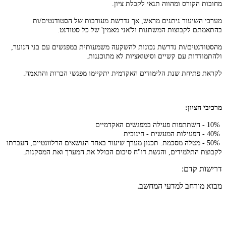
מחובות הקורס ומהווה תנאי לקבלת ציון
.
מערכי השיעור ניתנים מראש, אך נדרשת מעורבות של הסטודנטים/ות
בהתאמתם לקבוצות המשתנות ול'אני מאמין' של כל סטודנט
.
מהסטודנטים/ות נדרשת נכונות להשקעה משמעותית במפגשים עם בני הנוער,
ולהתמודדות עם קשיים וסיטואציות לא מתוכננות.
לקראת פתיחת שנת הלימודים האקדמית יתקיימו מפגשי הכרות והתאמה
.
מרכיבי הציון:
10%
- השתתפות פעילה במפגשים האקדמיים
40%
- הפעילות המעשית - חינוכית
50%
- מטלה מסכמת: תכנון מערך שיעור באחד הנושאים הרלוונטיים, העברתו
לקבוצת התלמידים, והגשת דו"ח סיכום הכולל את המערך ואת המסקנות
.
דרישות קדם:
מבוא מורחב למדעי המחשב.