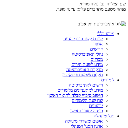
שם המלווה: גב' נאוה מזרחי.
מנחה מטעם מתחברים פלוס: עיינה סופר.
מידע כללי
יצירת קשר ודרכי הגעה
אלפון
דרושים
נהלי האוניברסיטה
מכרזים
מידע לשעת חירום
מבקרת האוניברסיטה
תקנון משמעת ופסקי דין
לימודים
רישום לאוניברסיטה
מידע למתעניינים בלימודים
חישוב סיכויי קבלה לתואר ראשון
לוח שנת הלימודים
ידיעונים
כניסה לאזור האישי
סגל ומינהלה
אגפים ומשרדי מינהלה
ארגון הסגל המנהלי