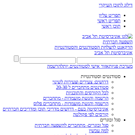
דילוג לתוכן העיקרי
תפריט עליון
תפריט ראשי
תוכן ראשי
השפעה חברתית
הדקאנט להצלחת הסטודנטים והסטודנטיות
אוניברסיטת תל אביב
מערכת פניות
אזור אישי לסטודנטים.יות
להרשמה
סטודנטים וסטודנטיות
דרושים: צעירים וצעירות לשינוי
סטודנטים מתחברים ל 20-30
לכל הקורסים והתוכניות
הרשמה והגשת מועמדות - מתחברים
הרשמה והגשת מועמדות - מתחברים פלוס
אוניברסיטה בעם - דרושים מדריכי תוכן ומדריכים חברתיים
קורסים לפי פקולטה
סגל ובוגרים
סגל ובוגרים- מתחברים להשפעה חברתית
למה עכשיו