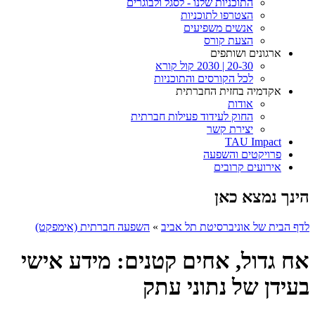
התוכניות שלנו - לסגל ולבוגרים
הצטרפו לתוכניות
אנשים משפיעים
הצעת קורס
ארגונים ושותפים
20-30 | 2030 קול קורא
לכל הקורסים והתוכניות
אקדמיה בחזית החברתית
אודות
החוק לעידוד פעילות חברתית
יצירת קשר
TAU Impact
פרויקטים והשפעה
אירועים קרובים
הינך נמצא כאן
לדף הבית של אוניברסיטת תל אביב
»
השפעה חברתית (אימפקט)
אח גדול, אחים קטנים: מידע אישי
בעידן של נתוני עתק