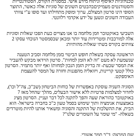
טכנולוגיות לאיסוף וניתוח מידע אישי. במסגרת הקורס, הסטודנטייות
והסטודנטים מעמיקיםבהבטים השונים של סוגיות אלה כאשר, התוצר
הסופי הינו סרטון המצולם, ערוך ומופק מתחילתו ועד סופו ע"י צוותי
העבודה השונים ונשען על ידע אקדמי רלוונטי.
השביעי באוקטובר וזמן מלחמה בו אנו מצויים כעת הפכו שאלות וסוגיות
אלה למורכבות ומטרידות עוד יותר ומכאן שבסמסטר הנוכחי עסקו 2
צוותים בקורס בשתי שאלות מהותיות:
הראשונה עסקה בשאלת חופש הביטוי בזמן מלחמה וסביב הטענה
שנשמעת לא מעט "זה לא הזמן למחות". סרטון הוידאו מבקש להעביר
את המסר שכעת- זה בדיוק הזמן הנכון למחות! ואף יותר מתמיד. הסרטון
כולל קטעי קריינות, ויזואליה מהפגנות וחזרה על המסר להעצמת
האימפקט.
הסוגיה השניה עוסקת באפשרות של כוחות הביטחון (שב"כ, צה"ל וכו'),
לחדור למצלמות פרטיות ללא אישור הבעלים, מהלך שהחל מאז 7
באוקטובר כהוראת שעה והפך לתקנה לכל דבר ועניין. הסרטון מציג
באמצעות אנימציה ותוך שימוש בסמל טעון כ"כ בחברה בישראל- הוא
הבית, את ההשלכות של התקנה והסוגיה ומשאיר אותנו להיות מוטרדים
בשאלה- "מי שומר על השומרים שלנו"?
שם המרצה: ד"ר תמר אשורי.