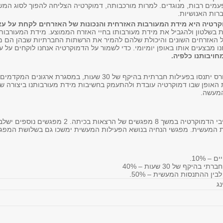
עמים רבות, מנוגדים. למרות מורכבותה, דמוקרטיה הצליחה להפוך לסוג המש
רות האנושיות.
רטיה היא מידת המעורבות האזרחית והנכונות של האזרחים לקחת על עצ
 בשלטון ולהגביל את מידת מעורבותו בחיי האזרח הממוצע. מידת המעורבות 
האזרחים השונים והיכולת שלהם להמיר את הרשתות החברתיות שבהן הם מע
 מבצעים אותו באופן יומיומי. כדי לשמור על הדמוקרטיה אנחנו לוקחים על 
ויבותנו כלפיה.
הסטודנטים המשתתפים בקורס יתנסו בפעילות חברתית בהיקף של 30 ש
ת האופן שבו דמוקרטיה עובדת ולהתעמק בחשיבות מידת מעורבותנו ביצורה ש
המעשה.
הקורס יחשוף את המשתתפים למאפייני ומרכיבי הדמוקרט
ות המעשית. מפגשי הנחיה בנושא הפעילות המעשית ימשכו גם בשלושת המפג
 10%.
ף של 30 שעות – 40%
ן ההתנסות המעשית – 50%.
ג