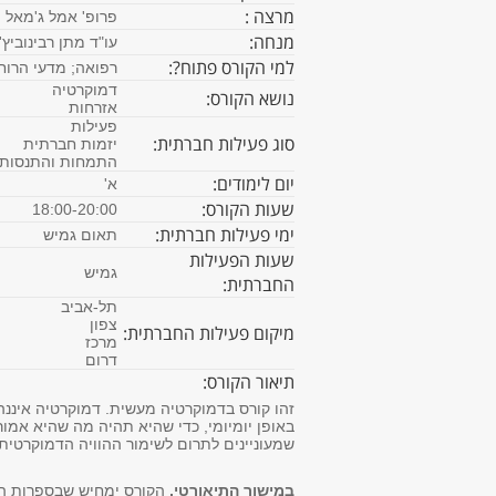
מרצה : 
פרופ' אמל ג'מאל
מנחה: 
עו"ד מתן רבינוביץ'
למי הקורס פתוח?: 
רפואה; מדעי הרוח 
דמוקרטיה
נושא הקורס: 
אזרחות
פעילות
סוג פעילות חברתית: 
יזמות חברתית
התמחות והתנסות
יום לימודים: 
א'
שעות הקורס: 
18:00-20:00
ימי פעילות חברתית: 
תאום גמיש
שעות הפעילות 
גמיש
החברתית: 
תל-אביב
צפון
מיקום פעילות החברתית: 
מרכז
דרום
תיאור הקורס: 
זהו קורס בדמוקרטיה מעשית. דמוקרטיה איננה
באופן יומיומי, כדי שהיא תהיה מה שהיא אמו
שמעוניינים לתרום לשימור ההוויה הדמוקרטית.
במישור התיאורטי,
הקורס ימחיש שבספרות המק