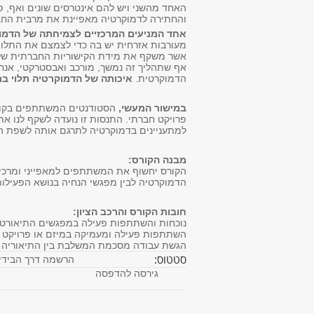
האחד מהשני ויש להם אינטרסים שונים ואף, פ
והחתירה לדמוקרטיה מאפיינת את מרבית החב
אחד המניעים המרכזיים לצמיחתה של הדמוק
מעורבות אזרחית יש בה כדי לצמצם את התלות
אשר משקף את מידת הקישוריות החברתית של 
אף שתהליך זה נמשך, מורכב ואבסטרקטי, אנחנו
הדמוקרטית.
איכותה של הדמוקרטיה תלוי במח
במישור המעשי,
פרויקט חברתי. התנסות זו נועדה לשקף לנו א
למתעניינים בדמוקרטיה לתרגם אותה לשפת 
מבנה הקורס:
הדמוקרטיה לבין מפגשי הנחיה בנושא הפעיל
חובות הקורס והרכב הציון:
נוכחות והשתתפות פעילה במפגשים התיאורטיים –
השתתפות פעילה ומעמיקה במיזם או פרויקט חברתי בהיק
הגשת עבודה מסכמת המשלבת בין התיאוריה לבי
סטטוס: 
הרשמה דרך הבידינ
גירסה להדפסה