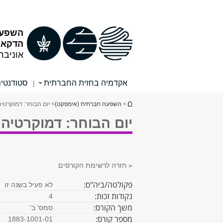
תוכן
תפריט
עליון
ראשי
השפעה
הדקאנ
אוניבר
אקדמיה בחזית החברתית
סטודנטים
|
הינך נמצא כאן
>
השפעה חברתית (אימפקט)
> יום הבוחר: דמוקרטי
יום הבוחר: דמוקרטיה,
« חזרה לרשימת הקורסים
פקולטה/ביה"ס: 
לא פעיל בשנה זו
נקודות זכות: 
4
משך הקורס: 
סמס' ב'
מספר קורס: 
1883-1001-01