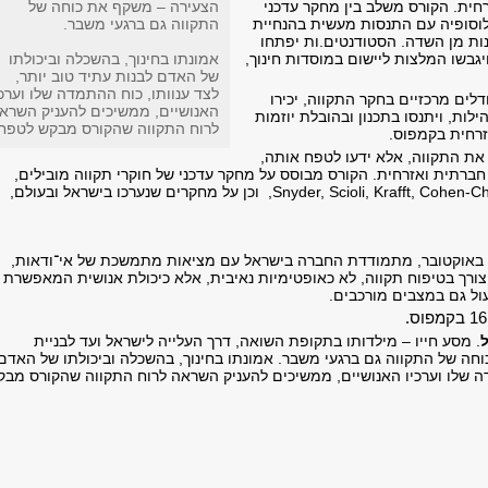
חית. הקורס משלב בין מחקר עדכני
הצעירה – משקף את כוחה של
ילוסופיה עם התנסות מעשית בהנחיית
התקווה גם ברגעי משבר.
נות מן השדה. הסטודנטים.ות יפתחו
גבשו המלצות ליישום במוסדות חינוך,
אמונתו בחינוך, בהשכלה וביכולתו
של האדם לבנות עתיד טוב יותר,
לצד ענוותו, כוח ההתמדה שלו וערכי
לים מרכזיים בחקר התקווה, יכירו
האנושיים, ממשיכים להעניק השרא
לות, ויתנסו בתכנון ובהובלת יוזמות
לרוח התקווה שהקורס מבקש לטפח.
זרחית בקמפוס.
את התקווה, אלא ידעו לטפח אותה,
ברתית ואזרחית. הקורס מבוסס על מחקר עדכני של חוקרי תקווה מובילים,
בשנים האחרונות, וביתר שאת מאז אירועי ה־7 באוקטובר, מתמודדת החברה בישראל עם מציאות מתמשכת של אי־ודאות,
צורך בטיפוח תקווה, לא כאופטימיות נאיבית, אלא כיכולת אנושית המאפשרת
ול גם במצבים מורכבים.
. מסע חייו – מילדותו בתקופת השואה, דרך העלייה לישראל ועד לבניית
ה של התקווה גם ברגעי משבר. אמונתו בחינוך, בהשכלה וביכולתו של האדם
מדה שלו וערכיו האנושיים, ממשיכים להעניק השראה לרוח התקווה שהקורס מבק