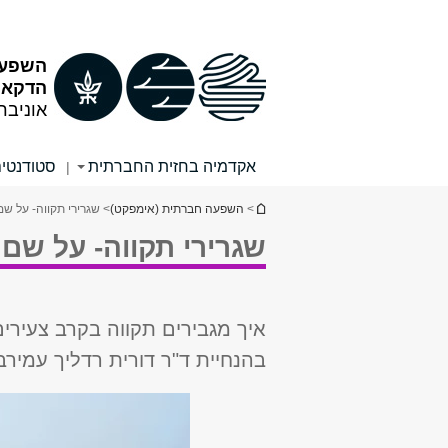
תוכן
תפריט
עליון
ראשי
השפעה
הדקאנ
אוניבר
אקדמיה בחזית החברתית
סטודנטים
|
הינך נמצא כאן
>
השפעה חברתית (אימפקט)
> שגרירי תקווה- על ש
שגרירי תקווה- על שם
איך מגבירים תקווה בקרב צעירי
בהנחיית ד"ר דורית רדליך עמיר