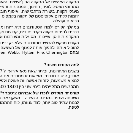
התקווה האישית אל התקווה הבין־אישית והאזר
מתחומי הפסיכולוגיה, החינוך, המנהיגות והפ
מעגלי תקווה, ביצירת מרחבי שיח, ואיסוף תוב
יוזמות לקידום אקוסיסטם של תקווה בקמפוס וי
בריאות וקהילה.
במהלך הקורס ילמדו הסטודנטים תיאוריות ומוד
דרכים לטיפוח תקווה בקרב יחידים, קבוצות וקהי
המקדמות חוסן, שייכות, מסוגלות ומעורבות א
הקורס מבקש להכשיר סטודנטים שלא רק יבינו 
להוביל אותה ולהפוך אותה למנוף של השפעה ח
ובהם Snyder, Scioli, Krafft, Cohen-Chen, Webb, Hytten, Fife, Cherrington, וכן על מחקרים שנערכו בישראל ובעולם,
למה הקורס חשוב?
אובדן, קיטוב חברתי. מציאות זו מחדדת את ה
למצוא משמעות, לזהות אפשרויות פעולה ולפע
המפגשים מתקיימים בימי שני בין 16:00-18:00 בקמפוס.
קורס זה מוקדש לזכרו של אברהם ציטבר ז"ל
משפחה ועתיד במדינה הצעירה – משקף את כוח
לבנות עתיד טוב יותר, לצד ענוותו, כוח ההת
לטפח.