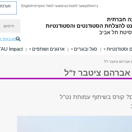
מערכת פ
בית
אלפון
שער לסטודנטים
שער לסגל האקדמי
English
 חברתית
חיפוש
ט להצלחת הסטודנטים והסטודנטיות
סיטת תל אביב
חיפוש באתר ז
 וסטודנטיות
סגל ובוגרים
ארגונים ושותפים
TAU Impact
|
|
|
ם אברהם ציטבר ז"ל
 אברהם ציטבר ז"ל
ם? קורס בשיתוף עמותת נט"ל
ב