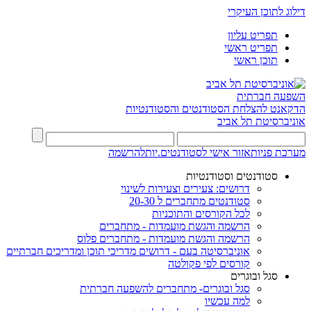
דילוג לתוכן העיקרי
תפריט עליון
תפריט ראשי
תוכן ראשי
השפעה חברתית
הדקאנט להצלחת הסטודנטים והסטודנטיות
אוניברסיטת תל אביב
מערכת פניות
אזור אישי לסטודנטים.יות
להרשמה
סטודנטים וסטודנטיות
דרושים: צעירים וצעירות לשינוי
סטודנטים מתחברים ל 20-30
לכל הקורסים והתוכניות
הרשמה והגשת מועמדות - מתחברים
הרשמה והגשת מועמדות - מתחברים פלוס
אוניברסיטה בעם - דרושים מדריכי תוכן ומדריכים חברתיים
קורסים לפי פקולטה
סגל ובוגרים
סגל ובוגרים- מתחברים להשפעה חברתית
למה עכשיו