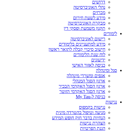
דרושים
נהלי האוניברסיטה
מכרזים
מידע לשעת חירום
מבקרת האוניברסיטה
תקנון משמעת ופסקי דין
לימודים
רישום לאוניברסיטה
מידע למתעניינים בלימודים
חישוב סיכויי קבלה לתואר ראשון
לוח שנת הלימודים
ידיעונים
כניסה לאזור האישי
סגל ומינהלה
אגפים ומשרדי מינהלה
ארגון הסגל המנהלי
ארגון הסגל האקדמי הבכיר
ארגון הסגל האקדמי הזוטר
כניסה ל-My Tau
נגישות
נגישות בקמפוס
מניעה וטיפול בהטרדה מינית
הנחיות בדבר חוק חופש המידע
הצהרת נגישות
הגנת הפרטיות