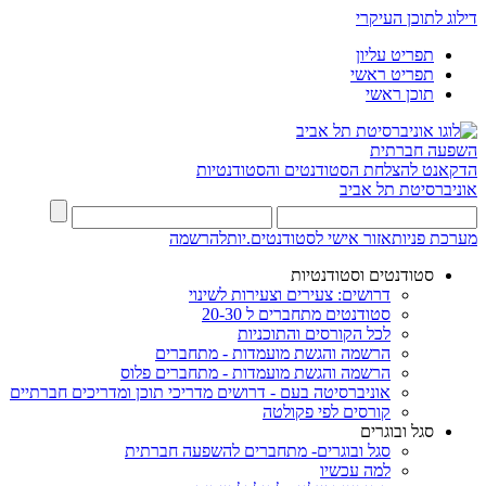
דילוג לתוכן העיקרי
תפריט עליון
תפריט ראשי
תוכן ראשי
השפעה חברתית
הדקאנט להצלחת הסטודנטים והסטודנטיות
אוניברסיטת תל אביב
מערכת פניות
אזור אישי לסטודנטים.יות
להרשמה
סטודנטים וסטודנטיות
דרושים: צעירים וצעירות לשינוי
סטודנטים מתחברים ל 20-30
לכל הקורסים והתוכניות
הרשמה והגשת מועמדות - מתחברים
הרשמה והגשת מועמדות - מתחברים פלוס
אוניברסיטה בעם - דרושים מדריכי תוכן ומדריכים חברתיים
קורסים לפי פקולטה
סגל ובוגרים
סגל ובוגרים- מתחברים להשפעה חברתית
למה עכשיו