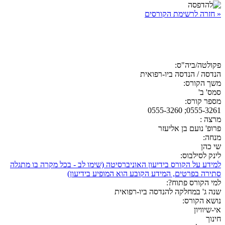
« חזרה לרשימת הקורסים
פקולטה/ביה"ס:
הנדסה / הנדסה ביו-רפואית
משך הקורס:
סמס' ב'
מספר קורס:
0555-3261; 0555-3260
מרצה :
פרופ' נועם בן אליעזר
מנחה:
שי כהן
לינק לסילבוס:
למידע על הקורס בידיעון האוניברסיטה (שימו לב - בכל מקרה בו מתגלה
סתירה בפרטים, המידע הקובע הוא המופיע בידיעון)
למי הקורס פתוח?:
שנה ג' במחלקה להנדסה ביו-רפואית
נושא הקורס:
אי-שיוויון
חינוך