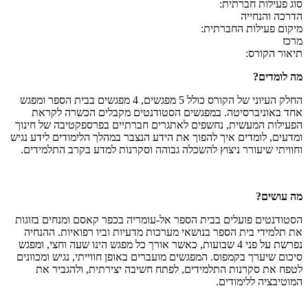
סוג פעילות חברתית:
הדרכה והנחייה
מיקום פעילות החברתית:
מרכז
תיאור הקורס:
מה לומדים?
החלק העיוני של הקורס כולל 5 מפגשים, 4 מפגשים בבית הספר ומפגש
אחד באוניברסיטה. במפגשים הסטודנטים מקבלים הכשרה לקראת
הפעילות המעשית, נחשפים לאתגרים חברתיים בפרספקטיבה של חינוך
ומדעים, לומדים איך להפוך את הידע הנצבר במהלך הלימודים לידע נגיש
וחוויתי שיעורר ניצוץ להשכלה גבוהה וסקרנות למדע בקרב התלמידים.
מה עושים?
הסטודנטים פועלים בבית הספר אל-עומריה בכפר קאסם ומנחים בזוגות
את תלמידי בית הספר בנושאי מערכות מדעיות וביו רפואיות. ההנחיה
נפרשת על פני 4 שבועות, כאשר אורך כל מפגש הינו שעה וחצי, ומפגש
סיכום שיערך בקמפוס. המפגשים מועברים באופן חווייתי, נגיש ומכוונים
לטפח את סקרנות התלמידים, לפתח חשיבה יצירתית, ולהגביר את
המוטיבציה ללימודים.