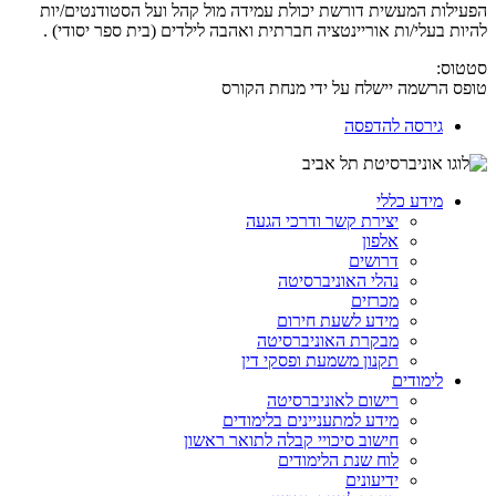
הפעילות המעשית דורשת יכולת עמידה מול קהל ועל הסטודנטים/יות
להיות בעלי/ות אוריינטציה חברתית ואהבה לילדים (בית ספר יסודי) .
סטטוס:
טופס הרשמה יישלח על ידי מנחת הקורס
גירסה להדפסה
מידע כללי
יצירת קשר ודרכי הגעה
אלפון
דרושים
נהלי האוניברסיטה
מכרזים
מידע לשעת חירום
מבקרת האוניברסיטה
תקנון משמעת ופסקי דין
לימודים
רישום לאוניברסיטה
מידע למתעניינים בלימודים
חישוב סיכויי קבלה לתואר ראשון
לוח שנת הלימודים
ידיעונים