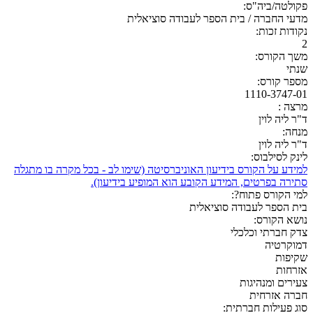
פקולטה/ביה"ס:
מדעי החברה / בית הספר לעבודה סוציאלית
נקודות זכות:
2
משך הקורס:
שנתי
מספר קורס:
1110-3747-01
מרצה :
ד"ר ליה לוין
מנחה:
ד"ר ליה לוין
לינק לסילבוס:
למידע על הקורס בידיעון האוניברסיטה (שימו לב - בכל מקרה בו מתגלה
סתירה בפרטים, המידע הקובע הוא המופיע בידיעון).
למי הקורס פתוח?:
בית הספר לעבודה סוציאלית
נושא הקורס:
צדק חברתי וכלכלי
דמוקרטיה
שקיפות
אזרחות
צעירים ומנהיגות
חברה אזרחית
סוג פעילות חברתית: