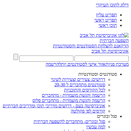
דילוג לתוכן העיקרי
תפריט עליון
תפריט ראשי
תוכן ראשי
השפעה חברתית
הדקאנט להצלחת הסטודנטים והסטודנטיות
אוניברסיטת תל אביב
מערכת פניות
אזור אישי לסטודנטים.יות
להרשמה
סטודנטים וסטודנטיות
דרושים: צעירים וצעירות לשינוי
סטודנטים מתחברים ל 20-30
לכל הקורסים והתוכניות
הרשמה והגשת מועמדות - מתחברים
הרשמה והגשת מועמדות - מתחברים פלוס
אוניברסיטה בעם - דרושים מדריכי תוכן ומדריכים חברתיים
קורסים לפי פקולטה
סגל ובוגרים
סגל ובוגרים- מתחברים להשפעה חברתית
למה עכשיו