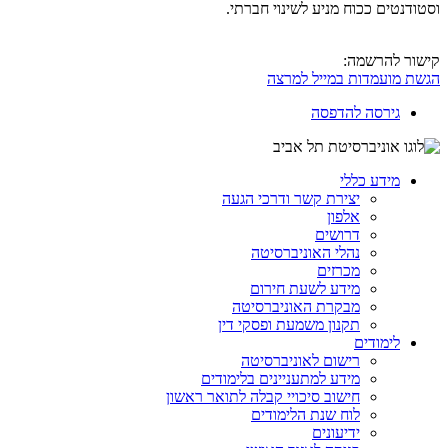
וסטודנטים ככוח מניע לשינוי חברתי.
קישור להרשמה:
הגשת מועמדות במייל למרצה
גירסה להדפסה
מידע כללי
יצירת קשר ודרכי הגעה
אלפון
דרושים
נהלי האוניברסיטה
מכרזים
מידע לשעת חירום
מבקרת האוניברסיטה
תקנון משמעת ופסקי דין
לימודים
רישום לאוניברסיטה
מידע למתעניינים בלימודים
חישוב סיכויי קבלה לתואר ראשון
לוח שנת הלימודים
ידיעונים