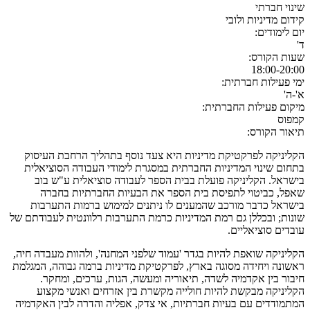
שינוי חברתי
קידום מדיניות ולובי
יום לימודים:
ד'
שעות הקורס:
18:00-20:00
ימי פעילות חברתית:
א'-ה'
מיקום פעילות החברתית:
קמפוס
תיאור הקורס:
הקליניקה לפרקטיקת מדיניות היא צעד נוסף בתהליך הרחבת העיסוק
בתחום שינוי המדיניות החברתית במסגרת לימודי העבודה הסוציאלית
בישראל. הקליניקה פועלת בבית הספר לעבודה סוציאלית ע"ש בוב
שאפל, כביטוי לתפיסת בית הספר את הבעיות החברתיות בחברה
בישראל כדבר מורכב שהמענים לו ניתנים למימוש ברמות התערבות
שונות; ובכללן גם רמת המדיניות כרמת התערבות רלוונטית לעבודתם של
עובדים סוציאליים.
הקליניקה שואפת להיות בגדר 'עמוד שלפני המחנה', ולהוות מעבדה חיה,
ראשונה ויחידה מסוגה בארץ, לפרקטיקת מדיניות ברמה גבוהה, המגלמת
חיבור בין אקדמיה לשדה, תיאוריה ומעשה, הגות, ערכים, ומחקר.
הקליניקה מבקשת להיות חולייה מקשרת בין אזרחים ואנשי מקצוע
המתמודדים עם בעיות חברתיות, אי צדק, אפליה והדרה לבין האקדמיה