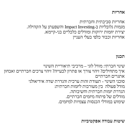
אחריות
אחריות סביבתית וחברתית
מגמות גלובליות ב-Impact Investing והשפעתן על הקהילה​.
יצירת יוזמות ירוקות ומודלים כלכליים בני-קיימא.
אחריות וכבוד כלפי בעלי העניין
תכנון
שינוי חברתי: מודל לוגי – מרכיבי תיאוריית השינוי
איך מתחילים? זיהוי צורך או פתרון לבעייה? זיהוי צרכים חברתיים ואבחון
אתגרים חברתיים
סוכני השינוי - תעודת זהות ערכית והגדרת שדה אידיאולגי
מודל פעולה בין מעורבות ליזמות חברתית:
הגדרת יזמות חברתית וחשיבותה​.
מודלים של פיתוח מיזמים חברתיים.
שימוש במודלי הכנסות עצמיות למיזמים​​.
שיטות עבודה אפקטיביות