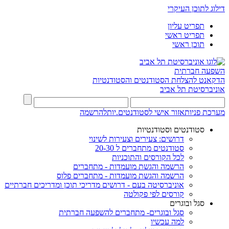
דילוג לתוכן העיקרי
תפריט עליון
תפריט ראשי
תוכן ראשי
השפעה חברתית
הדקאנט להצלחת הסטודנטים והסטודנטיות
אוניברסיטת תל אביב
מערכת פניות
אזור אישי לסטודנטים.יות
להרשמה
סטודנטים וסטודנטיות
דרושים: צעירים וצעירות לשינוי
סטודנטים מתחברים ל 20-30
לכל הקורסים והתוכניות
הרשמה והגשת מועמדות - מתחברים
הרשמה והגשת מועמדות - מתחברים פלוס
אוניברסיטה בעם - דרושים מדריכי תוכן ומדריכים חברתיים
קורסים לפי פקולטה
סגל ובוגרים
סגל ובוגרים- מתחברים להשפעה חברתית
למה עכשיו