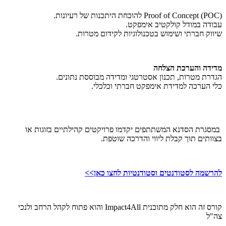
Proof of Concept (POC) להוכחת היתכנות של רעיונות​​.
עבודה במודל קולקטיב אימפקט​.
שיווק חברתי ושימוש בטכנולוגיות לקידום מטרות​​.
מדידה והערכת הצלחה
הגדרת מטרות, תכנון אסטרטגי ומדידה מבוססת נתונים​.
כלי הערכה למדידת אימפקט חברתי וכלכלי.
במסגרת הסדנא המשתתפים יקדמו פרויקטים קהילתיים בזוגות או
בצוותים תוך קבלת ליווי והדרכה שוטפת.
להרשמה לסטודנטים וסטודנטיות לחצו כאן>>
קורס זה הוא חלק מתוכנית Impact4All והוא פתוח לקהל הרחב ולנכי
צה"ל