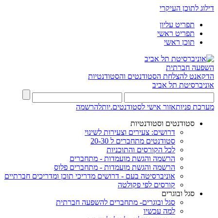
דילוג לתוכן העיקרי
תפריט עליון
תפריט ראשי
תוכן ראשי
השפעה חברתית
הדקאנט להצלחת הסטודנטים והסטודנטיות
אוניברסיטת תל אביב
מערכת פניות
אזור אישי לסטודנטים.יות
להרשמה
סטודנטים וסטודנטיות
דרושים: צעירים וצעירות לשינוי
סטודנטים מתחברים ל 20-30
לכל הקורסים והתוכניות
הרשמה והגשת מועמדות - מתחברים
הרשמה והגשת מועמדות - מתחברים פלוס
אוניברסיטה בעם - דרושים מדריכי תוכן ומדריכים חברתיים
קורסים לפי פקולטה
סגל ובוגרים
סגל ובוגרים- מתחברים להשפעה חברתית
למה עכשיו