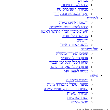
מכרזים
מידע לשעת חירום
מבקרת האוניברסיטה
תקנון משמעת ופסקי דין
לימודים
רישום לאוניברסיטה
מידע למתעניינים בלימודים
חישוב סיכויי קבלה לתואר ראשון
לוח שנת הלימודים
ידיעונים
כניסה לאזור האישי
סגל ומינהלה
אגפים ומשרדי מינהלה
ארגון הסגל המנהלי
ארגון הסגל האקדמי הבכיר
ארגון הסגל האקדמי הזוטר
כניסה ל-My Tau
נגישות
נגישות בקמפוס
מניעה וטיפול בהטרדה מינית
הנחיות בדבר חוק חופש המידע
הצהרת נגישות
הגנת הפרטיות
תנאי שימוש