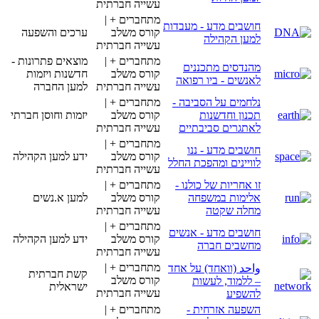
עשייה חברתית
מתחברים + |
חושבים מדע - מעבדות
קורס משלב
ערכים והשפעה
למען הקהילה
עשייה חברתית
מתחברים + |
מוצאים פתרונות -
מהנדסים מתכננים
קורס משלב
חדשנות ויזמות
לאנשים - ביו רפואה
עשייה חברתית
למען החברה
נלחמים על הסביבה -
מתחברים + |
תכנון וחדשנות
קורס משלב
יזמות וחוסן חברתי
לאתגרים סביבתיים
עשייה חברתית
מתחברים + |
חושבים מדע - ננו
קורס משלב
ידע למען הקהילה
לוויינים ומהפכת החלל
עשייה חברתית
זו אחריות של כולנו -
מתחברים + |
אלימות במשפחה
קורס משלב
למען א.נשים
מחלה שקטה
עשייה חברתית
מתחברים + |
חושבים מדע - אנשים
קורס משלב
ידע למען הקהילה
מחשבים חברה
עשייה חברתית
מתחברים + |
واحد (וואחד) על אחד
קשת חברתית
קורס משלב
– ללמוד, לעשות
ישראלית
עשייה חברתית
להשפיע
השפעה אזרחית -
מתחברים + |